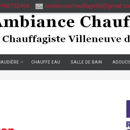
0769732494
ambiancechauffage59@gmail.c
HAUDIÈRE
CHAUFFE EAU
SALLE DE BAIN
ADOUCI