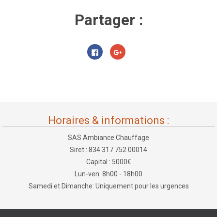
Partager :
C
C
l
l
i
i
q
q
u
u
e
e
z
z
p
p
o
o
u
u
r
r
p
p
Horaires & informations :
a
a
r
r
t
t
SAS Ambiance Chauffage
a
a
g
g
e
e
Siret : 834 317 752 00014
r
r
s
s
Capital : 5000€
u
u
r
r
Lun-ven: 8h00 - 18h00
F
G
a
o
Samedi et Dimanche: Uniquement pour les urgences
c
o
e
g
b
l
o
e
o
+